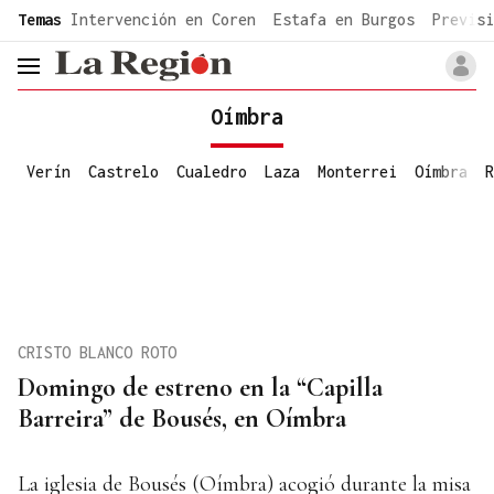
common.go-to-content
Temas
Intervención en Coren
Estafa en Burgos
Previsi
header.menu.open
Oímbra
Verín
Castrelo
Cualedro
Laza
Monterrei
Oímbra
R
CRISTO BLANCO ROTO
Domingo de estreno en la “Capilla
Barreira” de Bousés, en Oímbra
La iglesia de Bousés (Oímbra) acogió durante la misa