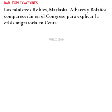
DAR EXPLICACIONES
Los ministros Robles, Marlaska, Albares y Bolaños
comparecerán en el Congreso para explicar la
crisis migratoria en Ceuta
DOCE AFECTADOS EN UN GARAJE
Aluvión de denuncias por robos en coches en A
Ponte