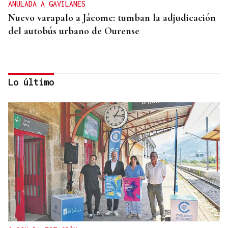
ANULADA A GAVILANES
Nuevo varapalo a Jácome: tumban la adjudicación
del autobús urbano de Ourense
Lo último
"FELIZ VIAJE AL MONSTRUO"
El Sol, la sangre y el Titanic: Así vivió La Región
el eclipse de 1912 en Ourense