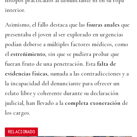
hisopos practicados al denunciante ni en su ropa
interior.
Asimismo, el fallo destaca que las
fisuras anales
que
presentaba el joven al ser explorado en urgencias
podían deberse a múltiples factores médicos, como
el
estreñimiento
, sin que se pudiera probar que
fueran fruto de una penetración. Esta
falta de
evidencias físicas
, sumada a las contradicciones y a
la incapacidad del denunciante para ofrecer un
relato libre y coherente durante su declaración
judicial, han llevado a la
completa exoneración
de
los cargos.
RELACIONADO