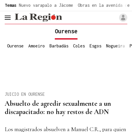
common.go-to-content
Temas
Nuevo varapalo a Jácome
Obras en la avenida de 
header.menu.open
Ourense
Ourense
Amoeiro
Barbadás
Coles
Esgos
Nogueira
P
JUICIO EN OURENSE
Absuelto de agredir sexualmente a un
discapacitado: no hay restos de ADN
Los magistrados absuelven a Manuel C.R., para quien