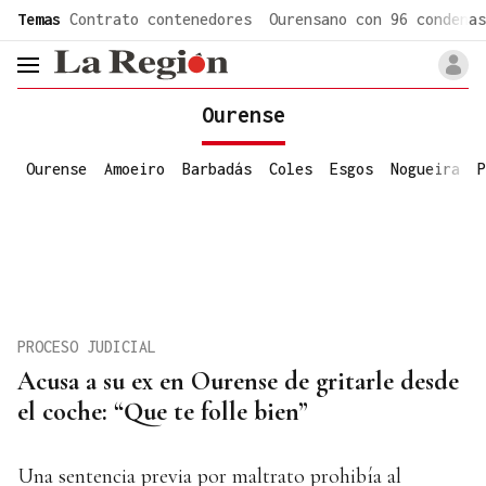
common.go-to-content
Temas
Contrato contenedores
Ourensano con 96 condenas
header.menu.open
Ourense
Ourense
Amoeiro
Barbadás
Coles
Esgos
Nogueira
P
PROCESO JUDICIAL
Acusa a su ex en Ourense de gritarle desde
el coche: “Que te folle bien”
Una sentencia previa por maltrato prohibía al