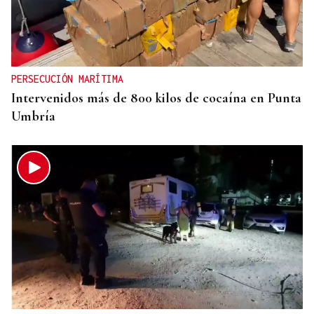
SEGURIDAD
Más de 200 guardias civiles darán seguridad en el
eclipse a la provincia de Ourense
PERSECUCIÓN MARÍTIMA
Intervenidos más de 800 kilos de cocaína en Punta
Umbría