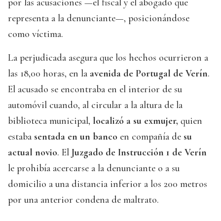
por las acusaciones —el fiscal y el abogado que
representa a la denunciante—, posicionándose
como víctima.
La perjudicada asegura que los hechos ocurrieron a
las 18,00 horas, en la
avenida de Portugal de Verín
.
El acusado se encontraba en el interior de su
automóvil cuando, al circular a la altura de la
biblioteca municipal,
localizó a su exmujer,
quien
estaba
sentada en un banco
en compañía de
su
actual novio
. El
Juzgado de Instrucción 1 de Verín
le prohibía acercarse a la denunciante o a su
domicilio a una distancia inferior a los 200 metros
por una anterior condena de maltrato.