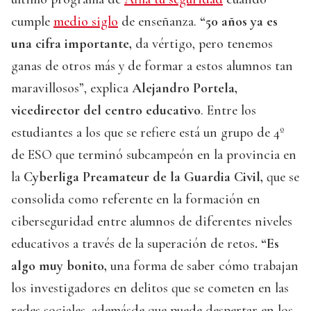
cumple
medio siglo
de enseñanza.
“50 años ya es
una cifra importante,
da vértigo, pero tenemos
ganas de otros más y de formar a estos alumnos tan
maravillosos”, explica
Alejandro Portela,
vicedirector del centro educativo
. Entre los
estudiantes a los que se refiere está un grupo de 4º
de ESO que terminó subcampeón en la provincia en
la
Cyberliga Preamateur de la Guardia Civil,
que se
consolida como referente en la formación en
ciberseguridad entre alumnos de diferentes niveles
educativos a través de la superación de retos
. “Es
algo muy bonito,
una forma de saber cómo trabajan
los investigadores en delitos que se cometen en las
redes sociales, ademásde que puede despertar en los