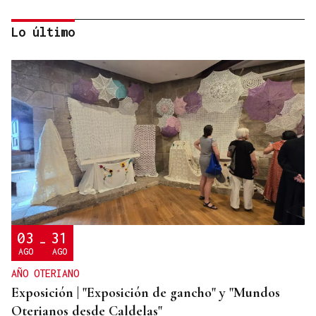
Lo último
MADRES LACTANTES
Una "tetada" en Ourense para hacer visible la
lactancia
03
31
-
AGO
AGO
AÑO OTERIANO
Exposición | "Exposición de gancho" y "Mundos
Oterianos desde Caldelas"