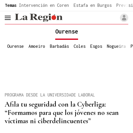
common.go-to-content
Temas
Intervención en Coren
Estafa en Burgos
Previsi
header.menu.open
Ourense
Ourense
Amoeiro
Barbadás
Coles
Esgos
Nogueira
P
PROGRAMA DESDE LA UNIVERSIDADE LABORAL
Afila tu seguridad con la Cyberliga:
“Formamos para que los jóvenes no sean
víctimas ni ciberdelincuentes”