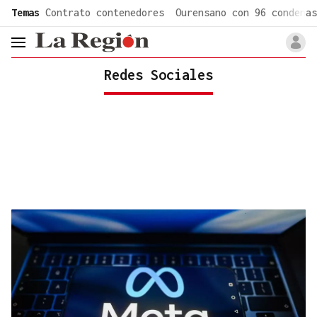
common.go-to-content
Temas
Contrato contenedores
Ourensano con 96 condenas
header.menu.open
Redes Sociales