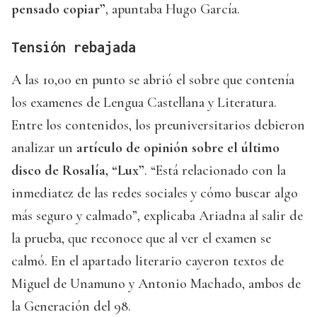
pensado copiar”
, apuntaba Hugo García.
Tensión rebajada
A las 10,00 en punto se abrió el sobre que contenía
los examenes de Lengua Castellana y Literatura.
Entre los contenidos, los preuniversitarios debieron
analizar un
artículo de opinión sobre el último
disco de Rosalía, “Lux”
. “Está relacionado con la
inmediatez de las redes sociales y cómo buscar algo
más seguro y calmado”, explicaba Ariadna al salir de
la prueba, que reconoce que al ver el examen se
calmó. En el apartado literario cayeron textos de
Miguel de Unamuno y Antonio Machado, ambos de
la Generación del 98.