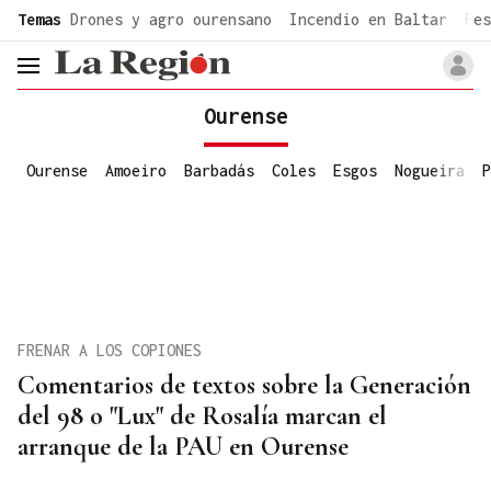
common.go-to-content
Temas
Drones y agro ourensano
Incendio en Baltar
Fes
header.menu.open
Ourense
Ourense
Amoeiro
Barbadás
Coles
Esgos
Nogueira
P
FRENAR A LOS COPIONES
Comentarios de textos sobre la Generación
del 98 o "Lux" de Rosalía marcan el
arranque de la PAU en Ourense