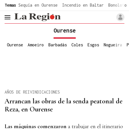
common.go-to-content
Temas
Sequía en Ourense
Incendio en Baltar
Bonoloto 
header.menu.open
Ourense
Ourense
Amoeiro
Barbadás
Coles
Esgos
Nogueira
P
AÑOS DE REIVINDICACIONES
Arrancan las obras de la senda peatonal de
Reza, en Ourense
Las máquinas comenzaron
a trabajar en el itinerario