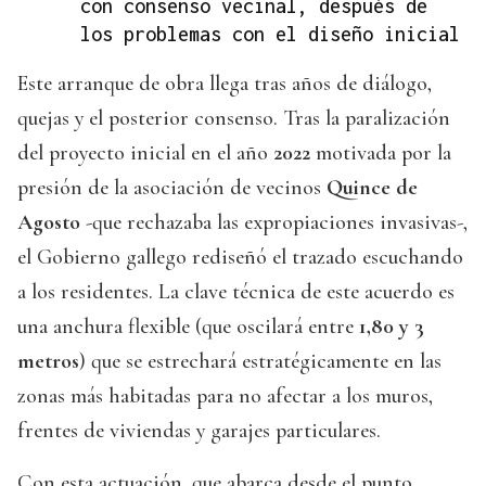
con consenso vecinal, después de
los problemas con el diseño inicial
Este arranque de obra llega tras años de diálogo,
quejas y el posterior consenso. Tras la paralización
del proyecto inicial en el año
2022
motivada por la
presión de la asociación de vecinos
Quince de
Agosto
-que rechazaba las expropiaciones invasivas-,
el Gobierno gallego rediseñó el trazado escuchando
a los residentes. La clave técnica de este acuerdo es
una anchura flexible (que oscilará entre
1,80 y 3
metros
) que se estrechará estratégicamente en las
zonas más habitadas para no afectar a los muros,
frentes de viviendas y garajes particulares.
Con esta actuación, que abarca desde el punto