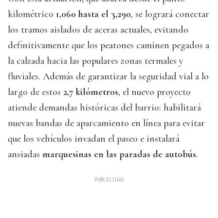
kilométrico
1,060 hasta el 3,290
, se logrará conectar
los tramos aislados de aceras actuales, evitando
definitivamente que los peatones caminen pegados a
la calzada hacia las populares zonas termales y
fluviales. Además de garantizar la seguridad vial a lo
largo de estos
2,7 kilómetros
, el nuevo proyecto
atiende demandas históricas del barrio: habilitará
nuevas bandas de aparcamiento en línea para evitar
que los vehículos invadan el paseo e instalará
ansiadas
marquesinas en las paradas de autobús
.