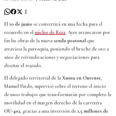
El
10 de junio
se convertirá en una fecha para el
recuerdo en el
núcleo de Reza
. Ayer arrancaron por
fin las obras de la nueva
senda peatonal
que
atraviesa la parroquia, poniendo el broche de oro a
años de reivindicaciones y negociaciones para
diseñar el trazado.
El delegado territorial de la
Xunta en Ourense
,
Manuel Pardo, supervisó sobre el terreno el inicio
de unos trabajos que transformarán por completo la
movilidad en el margen derecho de la carretera
OU-402
, gracias a una inversión de
1,5 millones de