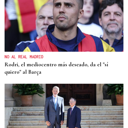
QUEN CHO DIXO
¿Sabe usted que el sushi gratis desata las colas en
Ourense?
NO AL REAL MADRID
Rodri, el mediocentro más deseado, da el "sí
quiero" al Barça