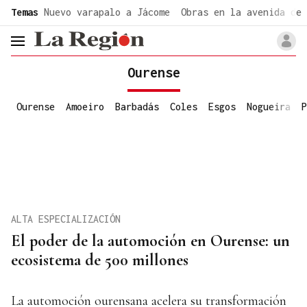
common.go-to-content
Temas
Nuevo varapalo a Jácome
Obras en la avenida de 
header.menu.open
Ourense
Ourense
Amoeiro
Barbadás
Coles
Esgos
Nogueira
P
ALTA ESPECIALIZACIÓN
El poder de la automoción en Ourense: un
ecosistema de 500 millones
La automoción ourensana acelera su transformación