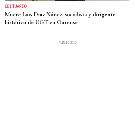
OBITUARIO
Muere Luis Díaz Núñez, socialista y dirigente
histórico de UGT en Ourense
ENTREGAS A CUENTA
Corgos afea al Gobierno que Galicia pierde con
unas entregas a cuenta con "91 millones menos de
lo mínimo esperado"