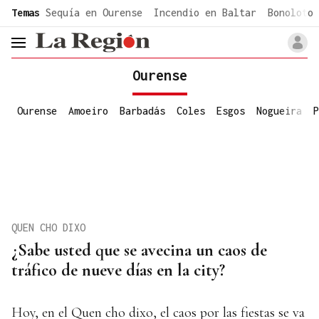
common.go-to-content
Temas
Sequía en Ourense
Incendio en Baltar
Bonoloto 
header.menu.open
Ourense
Ourense
Amoeiro
Barbadás
Coles
Esgos
Nogueira
P
QUEN CHO DIXO
¿Sabe usted que se avecina un caos de
tráfico de nueve días en la city?
Hoy, en el Quen cho dixo, el caos por las fiestas se va