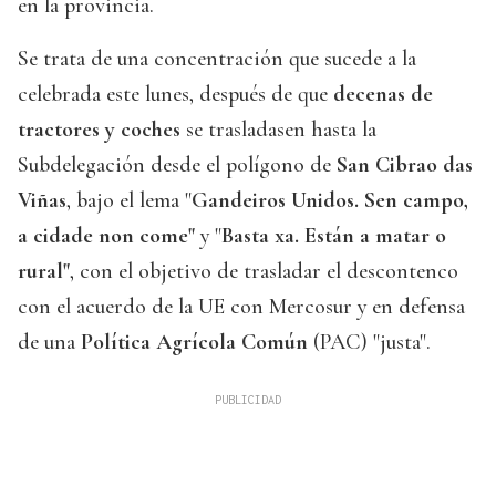
en la provincia.
Se trata de una concentración que sucede a la
celebrada este lunes, después de que
decenas de
tractores y coches
se trasladasen hasta la
Subdelegación desde el polígono de
San Cibrao das
Viñas
, bajo el lema "
Gandeiros Unidos. Sen campo,
a cidade non come"
y "
Basta xa. Están a matar o
rural"
, con el objetivo de trasladar el descontenco
con el acuerdo de la UE con Mercosur y en defensa
de una
Política Agrícola Común
(PAC) "justa".