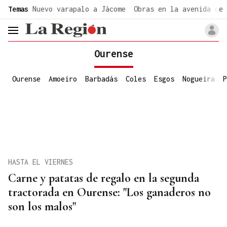
common.go-to-content
Temas
Nuevo varapalo a Jácome
Obras en la avenida de 
header.menu.open
Ourense
Ourense
Amoeiro
Barbadás
Coles
Esgos
Nogueira
P
HASTA EL VIERNES
Carne y patatas de regalo en la segunda
tractorada en Ourense: "Los ganaderos no
son los malos"