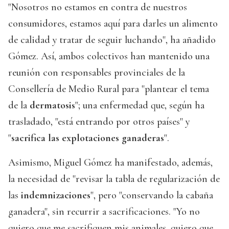
"Nosotros no estamos en contra de nuestros
consumidores, estamos aquí para darles un alimento
de calidad y tratar de seguir luchando", ha añadido
Gómez. Así, ambos colectivos han mantenido una
reunión con responsables provinciales de la
Consellería de Medio Rural para "plantear el tema
de la
dermatosis
"; una enfermedad que, según ha
trasladado, "está entrando por otros países" y
"
sacrifica las explotaciones ganaderas
".
Asimismo, Miguel Gómez ha manifestado, además,
la necesidad de "revisar la tabla de regularización de
las
indemnizaciones
", pero "conservando la cabaña
ganadera", sin recurrir a sacrificaciones. "Yo no
quiero que me sacrifiquen mis animales, quiero que