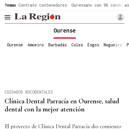
common.go-to-content
Temas
Contrato contenedores
Ourensano con 96 condenas
header.menu.open
Ourense
Ourense
Amoeiro
Barbadás
Coles
Esgos
Nogueira
P
CUIDADOS BUCODENTALES
Clínica Dental Parracía en Ourense, salud
dental con la mejor atención
El proyecto de Clínica Dental Parracía dio comienzo