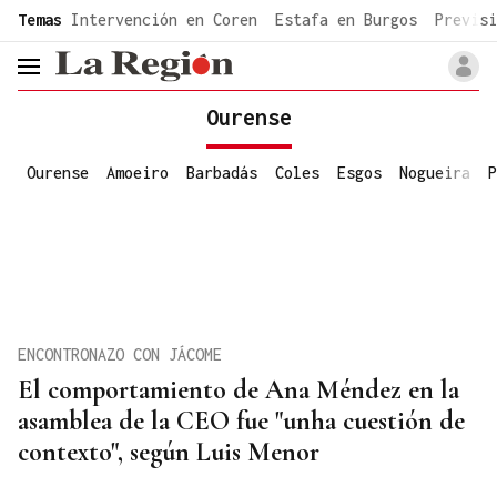
common.go-to-content
Temas
Intervención en Coren
Estafa en Burgos
Previsi
header.menu.open
Ourense
Ourense
Amoeiro
Barbadás
Coles
Esgos
Nogueira
P
ENCONTRONAZO CON JÁCOME
El comportamiento de Ana Méndez en la
asamblea de la CEO fue "unha cuestión de
contexto", según Luis Menor