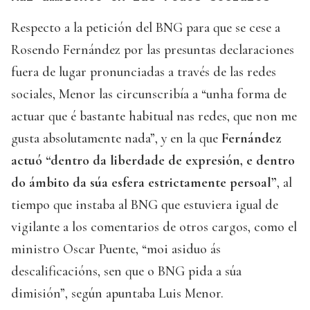
Respecto a la petición del BNG para que se cese a
Rosendo Fernández por las presuntas declaraciones
fuera de lugar pronunciadas a través de las redes
sociales, Menor las circunscribía a “unha forma de
actuar que é bastante habitual nas redes, que non me
gusta absolutamente nada”, y en la que
Fernández
actuó “dentro da liberdade de expresión, e dentro
do ámbito da súa esfera estrictamente persoal”
, al
tiempo que instaba al BNG que estuviera igual de
vigilante a los comentarios de otros cargos, como el
ministro Oscar Puente, “moi asiduo ás
descalificacións, sen que o BNG pida a súa
dimisión”, según apuntaba Luis Menor.