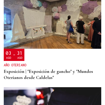
MADRES LACTANTES
Una "tetada" en Ourense para hacer visible la
lactancia
03
31
-
AGO
AGO
AÑO OTERIANO
Exposición | "Exposición de gancho" y "Mundos
Oterianos desde Caldelas"