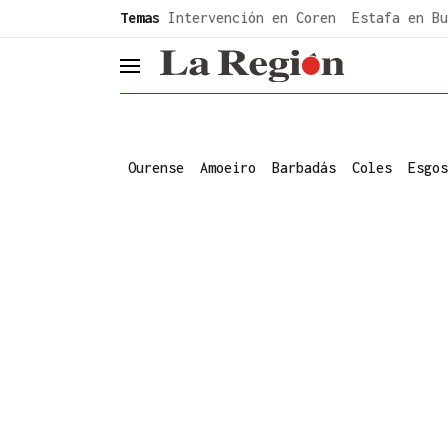
common.go-to-content
Temas
Intervención en Coren
Estafa en Bu
header.menu.open
Ourense
Amoeiro
Barbadás
Coles
Esgos