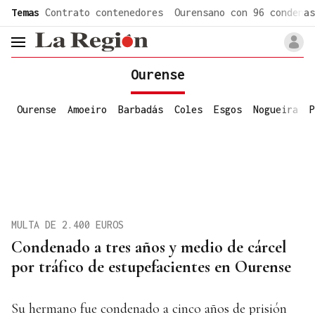
common.go-to-content
Temas
Contrato contenedores
Ourensano con 96 condenas
header.menu.open
Ourense
Ourense
Amoeiro
Barbadás
Coles
Esgos
Nogueira
P
MULTA DE 2.400 EUROS
Condenado a tres años y medio de cárcel
por tráfico de estupefacientes en Ourense
Su hermano fue condenado a cinco años de prisión