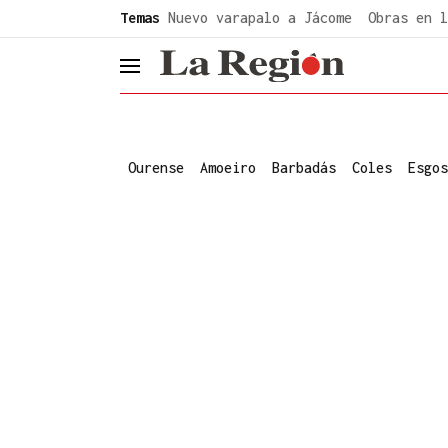
common.go-to-content
Temas
Nuevo varapalo a Jácome
Obras en l
header.menu.open
Ourense
Amoeiro
Barbadás
Coles
Esgos