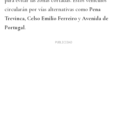
para evitar las zonas cortadas. Estos vehículos
circularán por vías alternativas como
Pena
Trevinca, Celso Emilio Ferreiro
y
Avenida de
Portugal
.