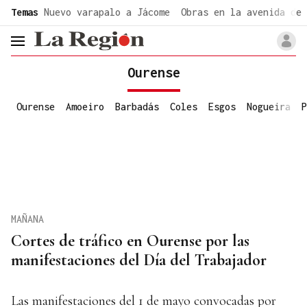
common.go-to-content
Temas
Nuevo varapalo a Jácome
Obras en la avenida de 
header.menu.open
Ourense
Ourense
Amoeiro
Barbadás
Coles
Esgos
Nogueira
P
MAÑANA
Cortes de tráfico en Ourense por las
manifestaciones del Día del Trabajador
Las manifestaciones del 1 de mayo convocadas por