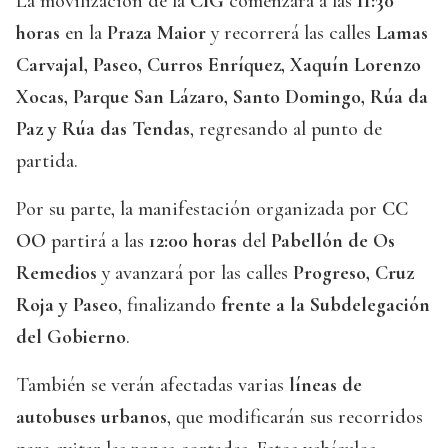
La movilización de la
CIG
comenzará a las
11:30
horas
en la
Praza Maior
y recorrerá las calles
Lamas
Carvajal, Paseo, Curros Enríquez, Xaquín Lorenzo
Xocas, Parque San Lázaro, Santo Domingo, Rúa da
Paz y Rúa das Tendas
, regresando al punto de
partida.
Por su parte, la manifestación organizada por
CC
OO
partirá a las
12:00 horas
del
Pabellón de Os
Remedios
y avanzará por las calles
Progreso, Cruz
Roja y Paseo
, finalizando
frente a la Subdelegación
del Gobierno
.
También se verán afectadas varias
líneas de
autobuses urbanos
, que modificarán sus recorridos