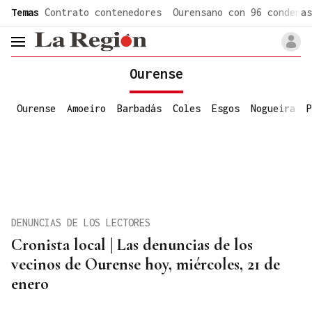
common.go-to-content
Temas
Contrato contenedores
Ourensano con 96 condenas
header.menu.open
Ourense
Ourense
Amoeiro
Barbadás
Coles
Esgos
Nogueira
P
DENUNCIAS DE LOS LECTORES
Cronista local | Las denuncias de los
vecinos de Ourense hoy, miércoles, 21 de
enero