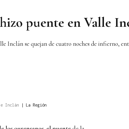
hizo puente en Valle In
lle Inclán se quejan de cuatro noches de infierno, ent
lle Inclán
|
La Región
de los ourensanos, el puente
de la