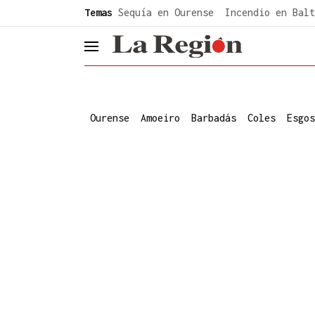
common.go-to-content
Temas
Sequía en Ourense
Incendio en Balt
header.menu.open
Ourense
Amoeiro
Barbadás
Coles
Esgos