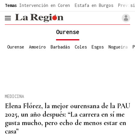
common.go-to-content
Temas
Intervención en Coren
Estafa en Burgos
Previsi
header.menu.open
Ourense
Ourense
Amoeiro
Barbadás
Coles
Esgos
Nogueira
P
MEDICINA
Elena Flórez, la mejor ourensana de la PAU
2025, un año después: “La carrera en sí me
gusta mucho, pero echo de menos estar en
casa”