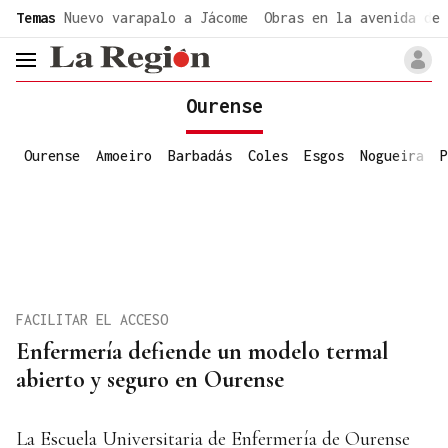
common.go-to-content
Temas
Nuevo varapalo a Jácome
Obras en la avenida de 
header.menu.open
Ourense
Ourense
Amoeiro
Barbadás
Coles
Esgos
Nogueira
P
FACILITAR EL ACCESO
Enfermería defiende un modelo termal
abierto y seguro en Ourense
La Escuela Universitaria de Enfermería de Ourense