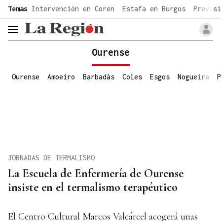
common.go-to-content
Temas
Intervención en Coren
Estafa en Burgos
Previsi
header.menu.open
Ourense
Ourense
Amoeiro
Barbadás
Coles
Esgos
Nogueira
P
JORNADAS DE TERMALISMO
La Escuela de Enfermería de Ourense
insiste en el termalismo terapéutico
El Centro Cultural Marcos Valcárcel acogerá unas