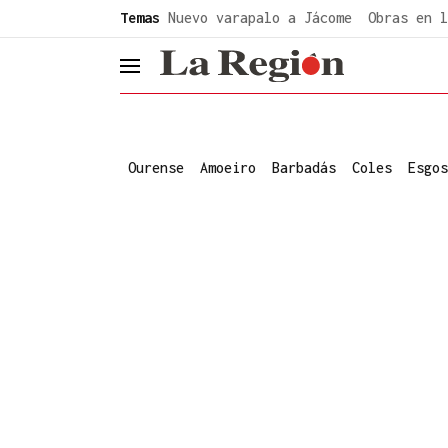
common.go-to-content
Temas
Nuevo varapalo a Jácome
Obras en l
header.menu.open
Ourense
Amoeiro
Barbadás
Coles
Esgos