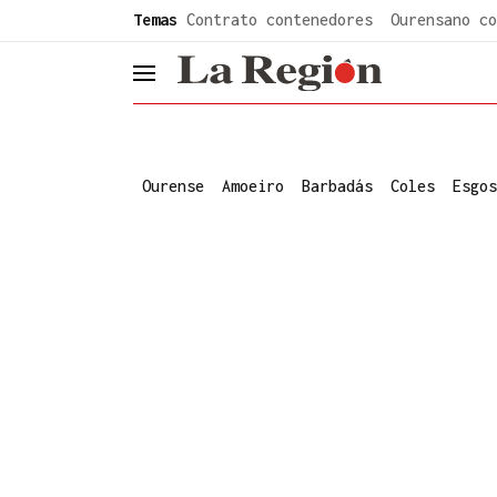
common.go-to-content
Temas
Contrato contenedores
Ourensano co
header.menu.open
Ourense
Amoeiro
Barbadás
Coles
Esgos