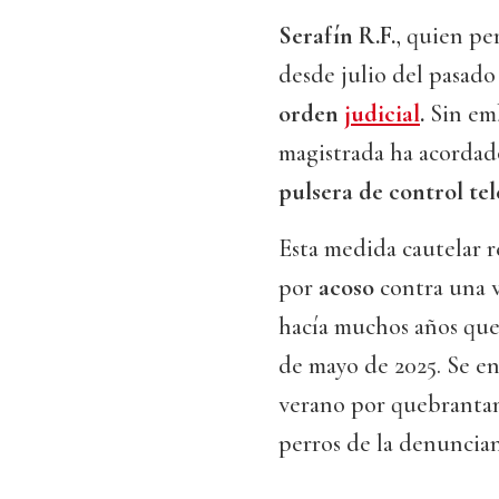
Serafín R.F.
, quien pe
desde julio del pasado
orden
judicial
.
Sin emb
magistrada ha acordado
pulsera de control te
Esta medida cautelar r
por
acoso
contra una v
hacía muchos años qu
de mayo de 2025. Se e
verano por quebrantam
perros de la denuncian