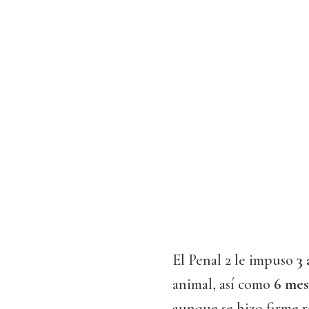
El Penal 2 le impuso
3 
animal, así como
6 mes
aunque se hizo firme r