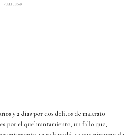
años y 2 días
por dos delitos de maltrato
es
por el quebrantamiento, un fallo que,
ecientemente, ya se liquidó, ya que ninguno de