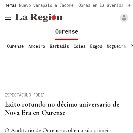
common.go-to-content
Temas
Nuevo varapalo a Jácome
Obras en la avenida de 
header.menu.open
Ourense
Ourense
Amoeiro
Barbadás
Coles
Esgos
Nogueira
P
ESPECTÁCULO "DEZ"
Éxito rotundo no décimo aniversario de
Nova Era en Ourense
O Auditorio de Ourense acolleu a súa primeira