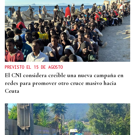
ANULADA A GAVILANES
Nuevo varapalo a Jácome: tumban la adjudicación
del autobús urbano de Ourense
PREVISTO EL 15 DE AGOSTO
El CNI considera creíble una nueva campaña en
redes para promover otro cruce masivo hacia
Ceuta