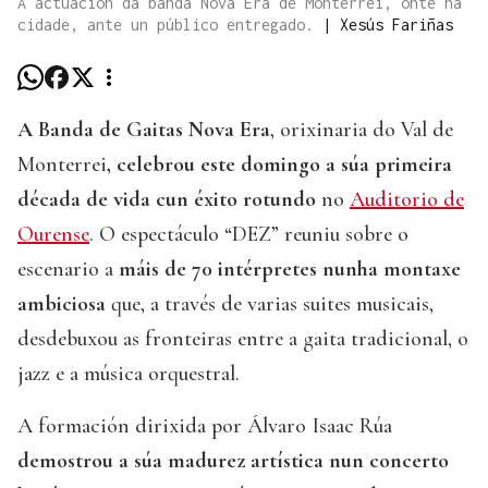
A actuación da banda Nova Era de Monterrei, onte na
cidade, ante un público entregado.
|
Xesús Fariñas
A Banda de Gaitas Nova Era
, orixinaria do Val de
Monterrei
, celebrou este domingo a súa primeira
década de vida cun éxito rotundo
no
Auditorio de
Ourense
. O espectáculo “DEZ” reuniu sobre o
escenario a
máis de 70 intérpretes nunha montaxe
ambiciosa
que, a través de varias suites musicais,
desdebuxou as fronteiras entre a gaita tradicional, o
jazz e a música orquestral.
A formación dirixida por Álvaro Isaac Rúa
demostrou a súa madurez artística nun concerto