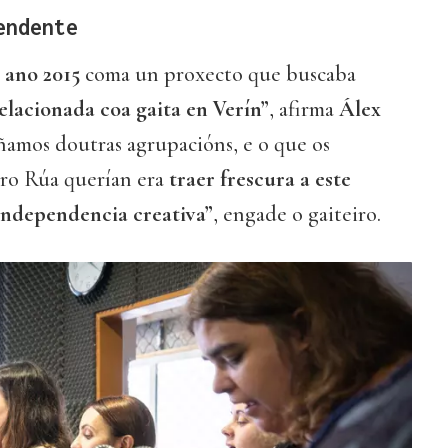
endente
 ano 2015
coma un proxecto que buscaba
elacionada coa gaita en Verín”
, afirma
Álex
iñamos doutras agrupacións, e o que os
aro Rúa querían era
traer frescura a este
independencia creativa”
, engade o gaiteiro.