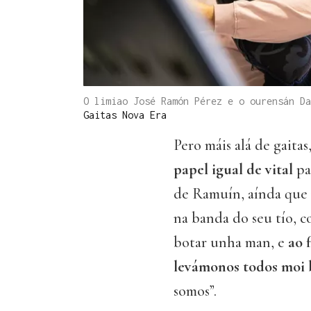
O limiao José Ramón Pérez e o ourensán D
Gaitas Nova Era
Pero máis alá de gaitas
papel igual de vital
pa
de Ramuín, aínda que 
na banda do seu tío, c
botar unha man, e
ao 
levámonos todos moi
somos”.