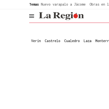
common.go-to-content
Temas
Nuevo varapalo a Jácome
Obras en l
header.menu.open
Verín
Castrelo
Cualedro
Laza
Monterr