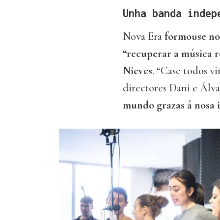
Unha banda indep
Nova Era
formouse no
“recuperar a música r
Nieves
. “Case todos v
directores Dani e Álv
mundo grazas á nosa 