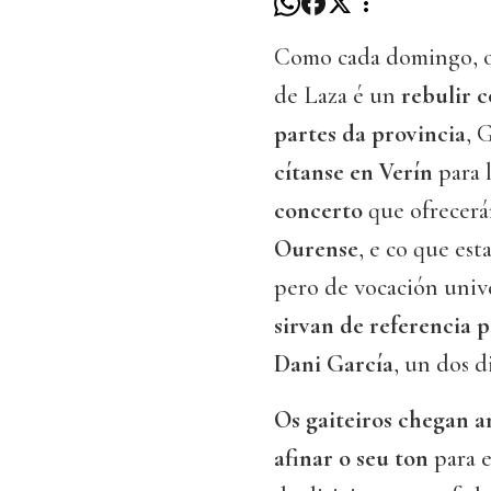
Como cada domingo, o
de Laza é un
rebulir 
partes da provincia
, 
cítanse en Verín
para 
concerto
que ofrecerá
Ourense
, e co que es
pero de vocación unive
sirvan de referencia 
Dani García
, un dos d
Os gaiteiros chegan a
afinar o seu ton
para e