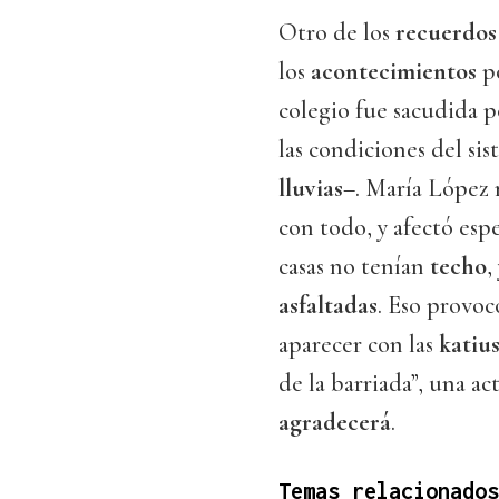
Otro de los
recuerdos
los
acontecimientos
po
colegio fue sacudida 
las condiciones del si
lluvias
–. María López
con todo, y afectó esp
casas no tenían
techo
,
asfaltadas
. Eso provo
aparecer con las
katiu
de la barriada”, una a
agradecerá
.
Temas relacionados