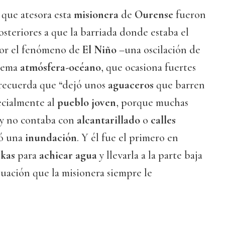
que atesora esta
misionera
de
Ourense
fueron
steriores a que la barriada donde estaba el
por el fenómeno de
El Niño
–una oscilación de
stema
atmósfera-océano
, que ocasiona fuertes
 recuerda que “dejó unos
aguaceros
que barren
ecialmente al
pueblo joven
, porque muchas
 y no contaba con
alcantarillado
o
calles
có una
inundación
. Y él fue el primero en
skas
para
achicar agua
y llevarla a la parte baja
ctuación que la misionera siempre le