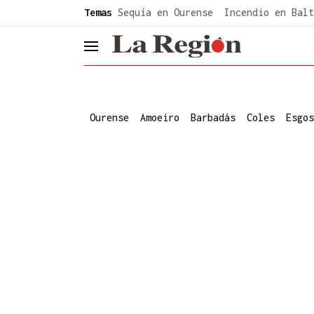
common.go-to-content
Temas
Sequía en Ourense
Incendio en Balt
header.menu.open
Ourense
Amoeiro
Barbadás
Coles
Esgos