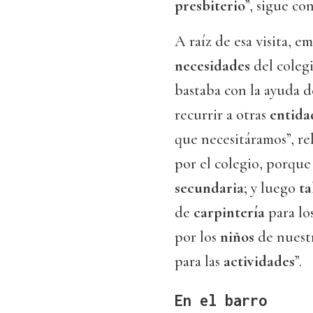
presbiterio
”, sigue co
A raíz de esa visita, e
necesidades
del colegi
bastaba con la ayuda 
recurrir a otras
entida
que necesitáramos”, re
por el colegio, porqu
secundaria
; y luego
ta
de
carpintería
para lo
por los
niños
de nuest
para las
actividades
”.
En el barro