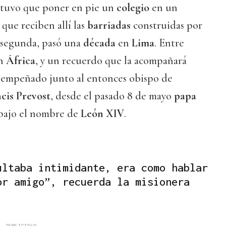
, tuvo que poner en pie un
colegio
en un
que reciben allí las
barriadas
construidas por
a segunda, pasó una
década
en
Lima
. Entre
en
África
, y un recuerdo que la acompañará
empeñado junto al entonces obispo de
cis Prevost
, desde el pasado 8 de mayo
papa
ajo el nombre de
León XIV
.
ultaba intimidante, era como hablar
or amigo”, recuerda la misionera