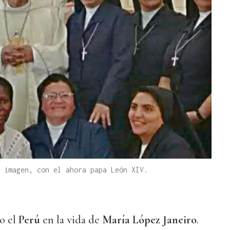
 imagen, con el ahora papa León XIV.
o el
Perú
en la vida de
María López Janeiro
.