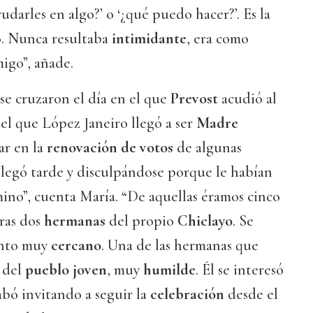
darles en algo?’ o ‘¿qué puedo hacer?’. Es la
. Nunca resultaba
intimidante
, era como
igo”, añade.
se cruzaron el día en el que
Prevost
acudió al
del que López Janeiro llegó a ser
Madre
par en la
renovación de votos
de algunas
Llegó tarde y disculpándose porque le habían
ino”, cuenta María. “De aquellas éramos cinco
tras dos
hermanas
del propio
Chiclayo
. Se
ento muy
cercano
. Una de las hermanas que
 del
pueblo joven
, muy
humilde
. Él se interesó
cabó invitando a seguir la
celebración
desde el