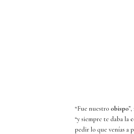
“Fue nuestro
obispo
”,
“y siempre te daba la
c
pedir lo que venías a 