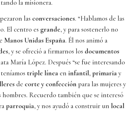
ntando la misionera.
mpezaron las
conversaciones
. “Hablamos de las
o. El centro es
grande
, y para sostenerlo no
de
Manos Unidas España
. Él nos animó a
des
, y se ofreció a firmarnos los
documentos
lata María López. Después “se fue interesando
e teníamos
triple línea
en
infantil
,
primaria
y
lleres
de
corte y confección
para las mujeres y
s hombres. Recuerdo también que se interesó
ra
parroquia
, y nos ayudó a construir un
local