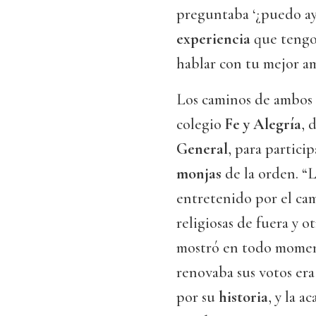
preguntaba ‘¿puedo ayu
experiencia
que tengo
hablar con tu mejor am
Los caminos de ambos 
colegio
Fe y Alegría
, 
General
, para partici
monjas
de la orden. “
entretenido por el cam
religiosas de fuera y o
mostró en todo mom
renovaba sus votos era
por su
historia
, y la a