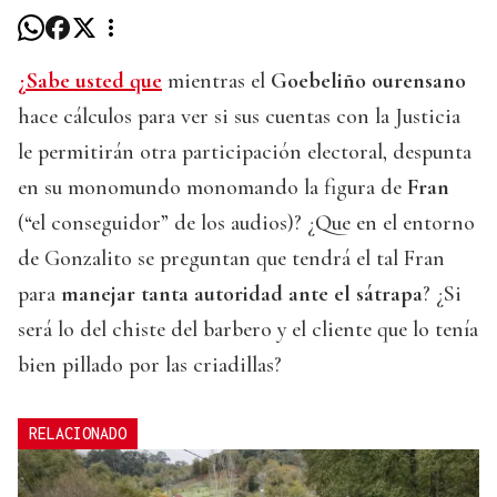
¿Sabe usted que
mientras el
Goebeliño ourensano
hace cálculos para ver si sus cuentas con la Justicia
le permitirán otra participación electoral, despunta
en su monomundo monomando la figura de
Fran
(“el conseguidor” de los audios)? ¿Que en el entorno
de Gonzalito se preguntan que tendrá el tal Fran
para
manejar tanta autoridad ante el sátrapa
? ¿Si
será lo del chiste del barbero y el cliente que lo tenía
bien pillado por las criadillas?
RELACIONADO