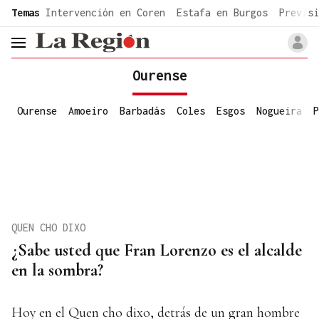
common.go-to-content
Temas
Intervención en Coren
Estafa en Burgos
Previsi
header.menu.open
Ourense
Ourense
Amoeiro
Barbadás
Coles
Esgos
Nogueira
P
QUEN CHO DIXO
¿Sabe usted que Fran Lorenzo es el alcalde
en la sombra?
Hoy en el Quen cho dixo, detrás de un gran hombre