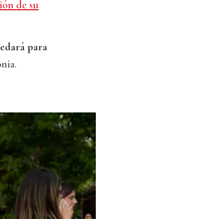
ión de su
edará para
nia.