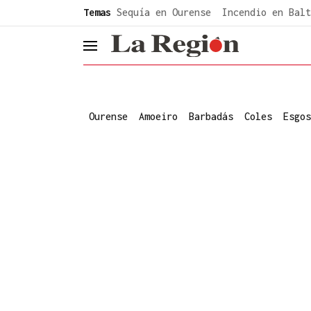
common.go-to-content
Temas
Sequía en Ourense
Incendio en Balt
header.menu.open
Ourense
Amoeiro
Barbadás
Coles
Esgos