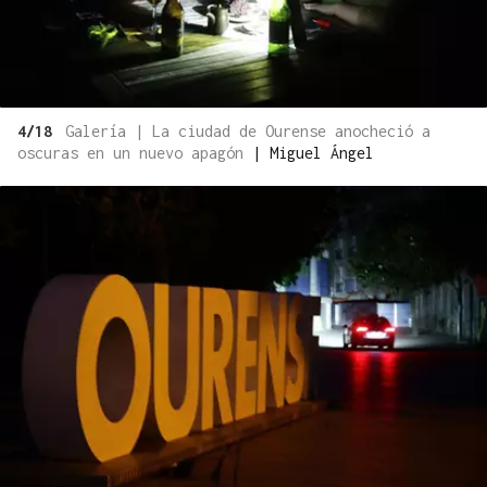
4/18
Galería | La ciudad de Ourense anocheció a
oscuras en un nuevo apagón
|
Miguel Ángel