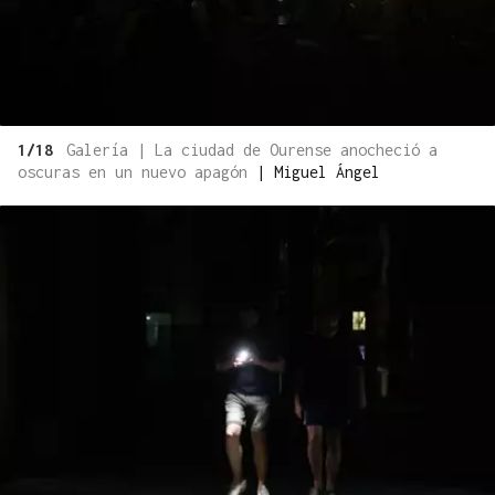
1/18
Galería | La ciudad de Ourense anocheció a
oscuras en un nuevo apagón
|
Miguel Ángel