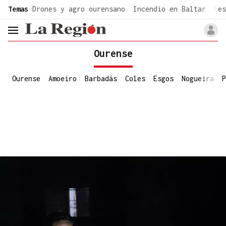
common.go-to-content
Temas
Drones y agro ourensano
Incendio en Baltar
Fes
header.menu.open
Ourense
Ourense
Amoeiro
Barbadás
Coles
Esgos
Nogueira
P