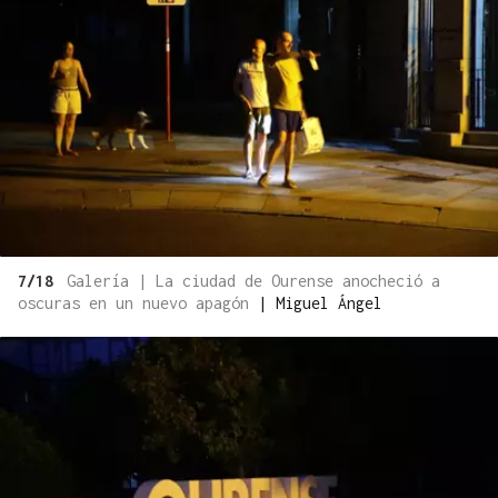
7/18
Galería | La ciudad de Ourense anocheció a
oscuras en un nuevo apagón
|
Miguel Ángel