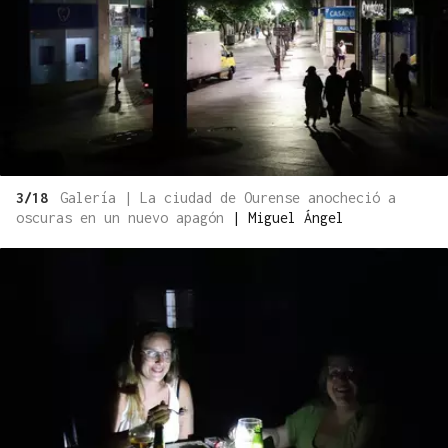
3/18
Galería | La ciudad de Ourense anocheció a
oscuras en un nuevo apagón
|
Miguel Ángel