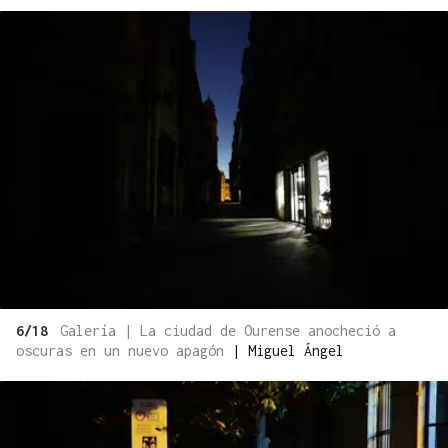
6/18
Galería | La ciudad de Ourense anocheció a
oscuras en un nuevo apagón
|
Miguel Ángel