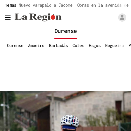
common.go-to-content
Temas
Nuevo varapalo a Jácome
Obras en la avenida de 
header.menu.open
Ourense
Ourense
Amoeiro
Barbadás
Coles
Esgos
Nogueira
P