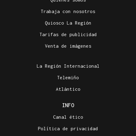
Trabaja con nosotros
Quiosco La Región
Tarifas de publicidad
INTERNACIONALIZACIÓN
Venta de imágenes
Sodercan ofrece un programa gratuito para
ayudar a las pymes cántabras a iniciarse en la
exportación
La Región Internacional
Telemiño
Atlántico
INFO
Canal ético
Política de privacidad