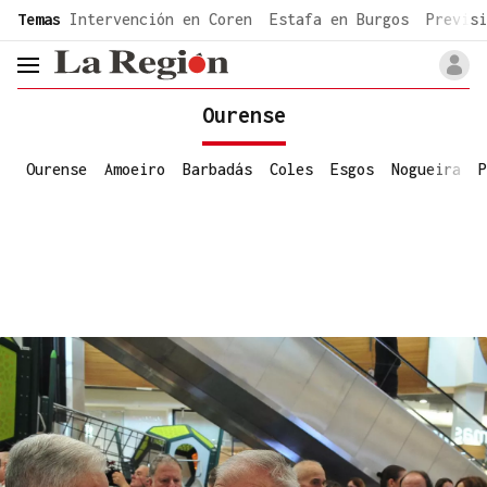
common.go-to-content
Temas
Intervención en Coren
Estafa en Burgos
Previsi
header.menu.open
Ourense
Ourense
Amoeiro
Barbadás
Coles
Esgos
Nogueira
P