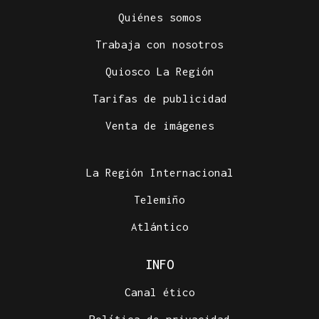
Quiénes somos
Trabaja con nosotros
Quiosco La Región
Tarifas de publicidad
COMPETICIÓN NACIONAL
Venta de imágenes
Fin de semana completo para el piragüismo
ourensano
La Región Internacional
Telemiño
Atlántico
INFO
Canal ético
Política de privacidad