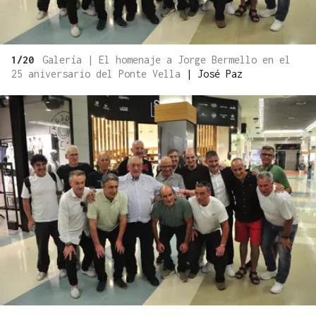
1/20
Galería | El homenaje a Jorge Bermello en el
25 aniversario del Ponte Vella
|
José Paz