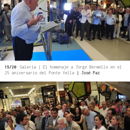
15/20
Galería | El homenaje a Jorge Bermello en el
25 aniversario del Ponte Vella
|
José Paz