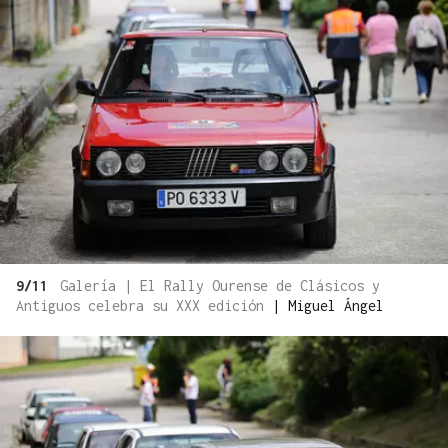
9/11
Galería | El Rally Ourense de Clásicos y
Antiguos celebra su XXX edición
|
Miguel Ángel