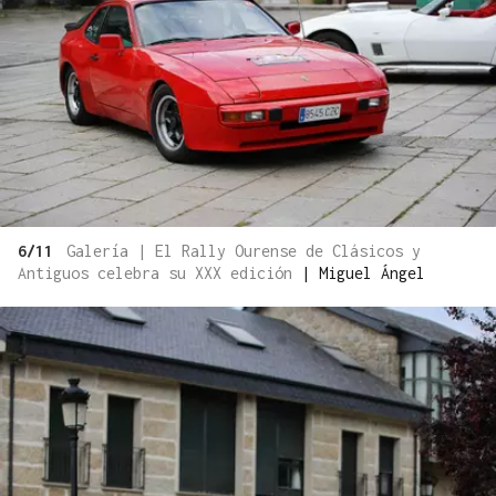
6/11
Galería | El Rally Ourense de Clásicos y
Antiguos celebra su XXX edición
|
Miguel Ángel