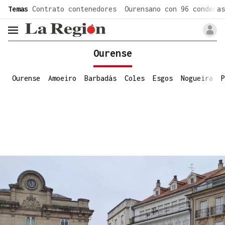
common.go-to-content
Temas
Contrato contenedores
Ourensano con 96 condenas
header.menu.open
Ourense
Ourense
Amoeiro
Barbadás
Coles
Esgos
Nogueira
P