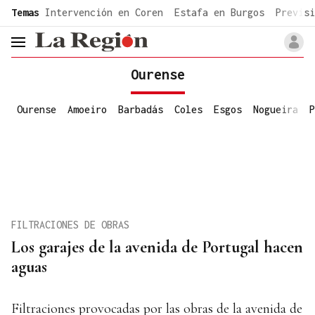
common.go-to-content
Temas
Intervención en Coren
Estafa en Burgos
Previsi
header.menu.open
Ourense
Ourense
Amoeiro
Barbadás
Coles
Esgos
Nogueira
P
FILTRACIONES DE OBRAS
Los garajes de la avenida de Portugal hacen
aguas
Filtraciones provocadas por las obras de la avenida de