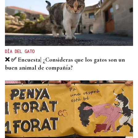
SENTENCIA JUDICIAL
Las retiradas de dinero en cajeros de Ourense
resuelven una estafa en Burgos
DÍA DEL GATO
❌ ✅ Encuesta| ¿Consideras que los gatos son un
buen animal de compañía?