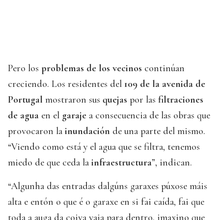
Pero los
problemas de los vecinos
continúan
creciendo. Los residentes del
109 de la avenida de
Portugal
mostraron sus
quejas
por las
filtraciones
de agua
en el
garaje
a consecuencia de las obras que
provocaron la
inundación
de una parte del mismo.
“Viendo como está y el agua que se filtra, tenemos
miedo de que ceda la
infraestructura
”, indican.
“Algunha das entradas dalgúns garaxes púxose máis
alta e entón o que é o garaxe en si fai caída, fai que
toda a auga da coiva vaia para dentro, imaxino que