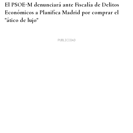
El PSOE-M denunciará ante Fiscalía de Delitos
Económicos a Planifica Madrid por comprar el
"ático de lujo"
CUATRO PERSONAS
Identificados los cuerpos de la familia de Marín
fallecida en los terremotos de La Guaira