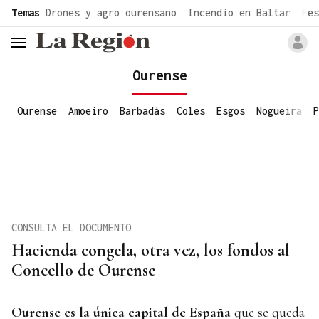
common.go-to-content
Temas
Drones y agro ourensano
Incendio en Baltar
Fes
header.menu.open
Ourense
Ourense
Amoeiro
Barbadás
Coles
Esgos
Nogueira
P
CONSULTA EL DOCUMENTO
Hacienda congela, otra vez, los fondos al
Concello de Ourense
Ourense es la única capital de España
que se queda