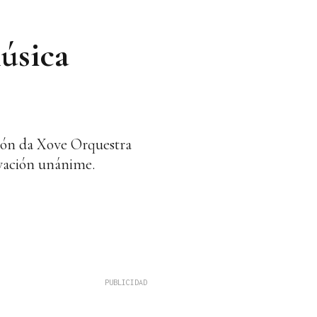
úsica
ión da Xove Orquestra
vación unánime.