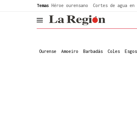
common.go-to-content
Temas
Héroe ourensano
Cortes de agua en 
header.menu.open
Ourense
Amoeiro
Barbadás
Coles
Esgos