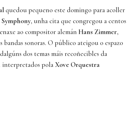
al
quedou pequeno este domingo para acoller
 Symphony
, unha cita que congregou a centos
enaxe ao compositor alemán
Hans Zimmer
,
s bandas sonoras. O público ateigou o espazo
 dalgúns dos temas máis recoñecibles da
l interpretados pola
Xove Orquestra