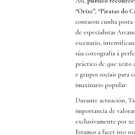
Así,
público recoñece
“Orixe”, “Piratas do C
contaron cunha posta 
de especialistas Arcan
escenario, intensific
súa coreografía á per
práctico de que xeito
e grupos sociais para 
imaxinario popular.
Durante actuación, Tie
importancia de valorar
exclusivamente por xen
Estamos a facer isto s