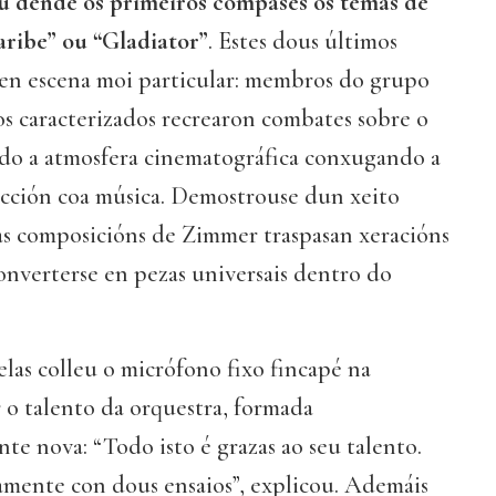
u dende os primeiros compases os temas de
aribe” ou “Gladiator”
. Estes dous últimos
en escena moi particular: membros do grupo
os caracterizados recrearon combates sobre o
ando a atmosfera cinematográfica conxugando a
fección coa música. Demostrouse dun xeito
 as composicións de Zimmer traspasan xeracións
converterse en pezas universais dentro do
las colleu o micrófono fixo fincapé na
 o talento da orquestra, formada
te nova: “Todo isto é grazas ao seu talento.
oamente con dous ensaios”, explicou. Ademáis