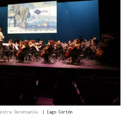
uestra Ourensanía.
|
Iago Cortón