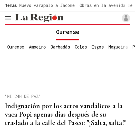
common.go-to-content
Temas
Nuevo varapalo a Jácome
Obras en la avenida de 
header.menu.open
Ourense
Ourense
Amoeiro
Barbadás
Coles
Esgos
Nogueira
P
"NI 24H DE PAZ"
Indignación por los actos vandálicos a la
vaca Popi apenas días después de su
traslado a la calle del Paseo: "¡Salta, salta!"