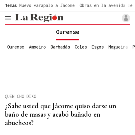
common.go-to-content
Temas
Nuevo varapalo a Jácome
Obras en la avenida de 
header.menu.open
Ourense
Ourense
Amoeiro
Barbadás
Coles
Esgos
Nogueira
P
QUEN CHO DIXO
¿Sabe usted que Jácome quiso darse un
baño de masas y acabó bañado en
abucheos?