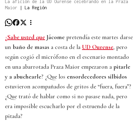
La afición de la UD Ourense celebrando en la Praza
Maior
|
La Región
¿Sabe usted que
Jácome
pretendía este martes darse
un
baño de masas
a costa de la
UD Ourense
, pero
según cogió el micrófono en el escenario montado
en una abarrotada Praza Maior empezaron a
pitarle
y a abuchearle
? ¿Que los
ensordecedores silbidos
estuvieron acompañados de gritos de “fuera, fuera”?
¿Que trató de hablar como si no pasase nada, pero
era imposible escucharlo por el estruendo de la
pitada?