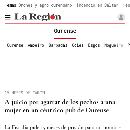
common.go-to-content
Temas
Drones y agro ourensano
Incendio en Baltar
Fes
header.menu.open
Ourense
Ourense
Amoeiro
Barbadás
Coles
Esgos
Nogueira
P
15 MESES DE CÁRCEL
A juicio por agarrar de los pechos a una
mujer en un céntrico pub de Ourense
La Fiscalía pide 15 meses de prisión para un hombre