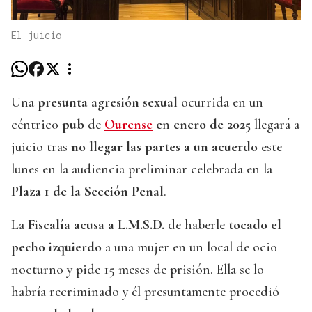
El juicio
Una
presunta agresión sexual
ocurrida en un
céntrico
pub
de
Ourense
e
n
enero de 2025
llegará a
juicio tras
no llegar las partes a un acuerdo
este
lunes en la audiencia preliminar celebrada en la
Plaza 1 de la Sección Penal
.
La
Fiscalía acusa a L.M.S.D.
de haberle
tocado el
pecho izquierdo
a una mujer en un local de ocio
nocturno y pide 15 meses de prisión. Ella se lo
habría recriminado y él presuntamente procedió