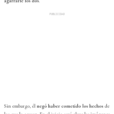
agarrarle los dos
.
Sin embargo, él
negó haber cometido los hechos
de