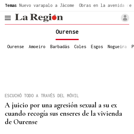
common.go-to-content
Temas
Nuevo varapalo a Jácome
Obras en la avenida de 
header.menu.open
Ourense
Ourense
Amoeiro
Barbadás
Coles
Esgos
Nogueira
P
ESCUCHÓ TODO A TRAVÉS DEL MÓVIL
A juicio por una agresión sexual a su ex
cuando recogía sus enseres de la vivienda
de Ourense