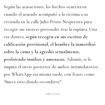
Según las acusaciones, los hechos ocurrieron
cuando el acusado acompañó a la víctima a su
vivienda en la calle Julio Prieto Nespereira para
recoger sus enseres personales tras la ruptura. Una
vez dentro,
según recogen en sus escritos de
calificación provisional, el hombre la inmovilizó
sobre la cama y la agredió sexualmente,
profiriendo insultos y amenazas.
Además, se le
imputa el envío posterior de audios intimidatorios
por WhatsApp esa misma tarde, con frases como
“busca sitio donde esconderte”.