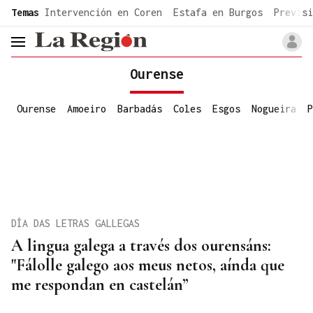
common.go-to-content
Temas
Intervención en Coren
Estafa en Burgos
Previsi
header.menu.open
Ourense
Ourense
Amoeiro
Barbadás
Coles
Esgos
Nogueira
P
DÍA DAS LETRAS GALLEGAS
A lingua galega a través dos ourensáns:
"Fálolle galego aos meus netos, aínda que
me respondan en castelán”