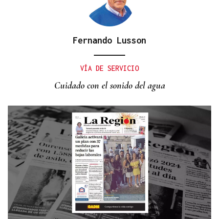
Fernando Lusson
RESOLUCIÓN DEL TRIBUNAL
El Concello de Ourense, sitiado tras caer la
VÍA DE SERVICIO
adjudicación del autobús
Cuidado con el sonido del agua