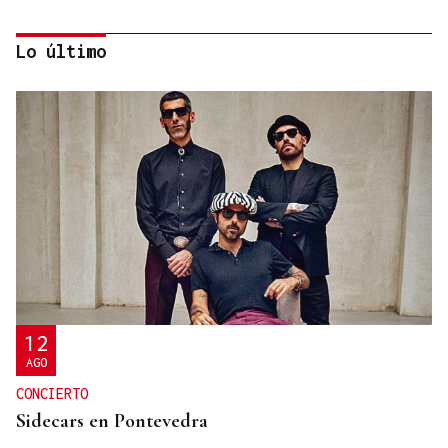
Lo último
EN VASO O EN TAZA
Cinco cafeterías en Ourense para disfrutar de un
buen café
12
AGO
CONCIERTO
Sidecars en Pontevedra