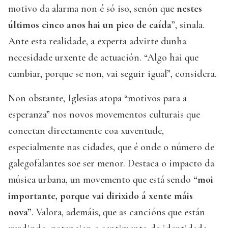
motivo da alarma non é só iso, senón que
nestes
últimos cinco anos hai un pico de caída
”, sinala.
Ante esta realidade, a experta advirte dunha
necesidade urxente de actuación. “Algo hai que
cambiar, porque se non, vai seguir igual”, considera.
Non obstante, Iglesias atopa “motivos para a
esperanza” nos novos movementos culturais que
conectan directamente coa xuventude,
especialmente nas cidades, que é onde o número de
galegofalantes soe ser menor. Destaca o impacto da
música urbana, un movemento que está sendo
“moi
importante, porque vai dirixido á xente máis
nova”
. Valora, ademáis, que as cancións que están