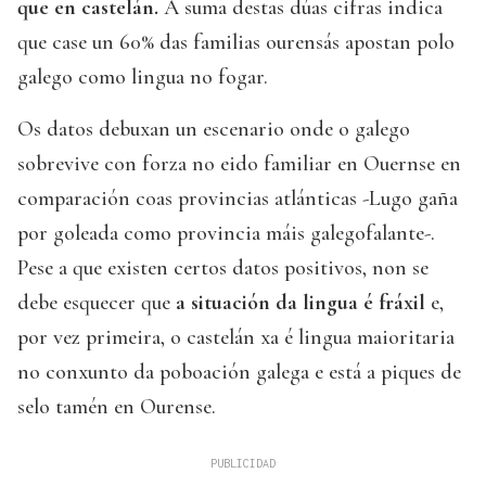
que en castelán.
A suma destas dúas cifras indica
que case un 60% das familias ourensás apostan polo
galego como lingua no fogar.
Os datos debuxan un escenario onde o galego
sobrevive con forza no eido familiar en Ouernse en
comparación coas provincias atlánticas -Lugo gaña
por goleada como provincia máis galegofalante-.
Pese a que existen certos datos positivos, non se
debe esquecer que
a situación da lingua é fráxil
e,
por vez primeira, o castelán xa é lingua maioritaria
no conxunto da poboación galega e está a piques de
selo tamén en Ourense.