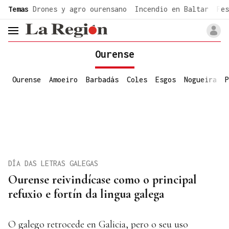
common.go-to-content
Temas
Drones y agro ourensano
Incendio en Baltar
Fes
header.menu.open
Ourense
Ourense
Amoeiro
Barbadás
Coles
Esgos
Nogueira
P
DÍA DAS LETRAS GALEGAS
Ourense reivindícase como o principal
refuxio e fortín da lingua galega
O galego retrocede en Galicia, pero o seu uso