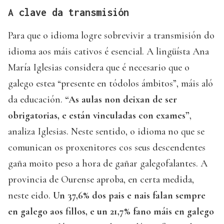
A clave da transmisión
Para que o idioma logre sobrevivir a transmisión do
idioma aos máis cativos é esencial. A lingüísta Ana
María Iglesias considera que é necesario que o
galego estea “presente en tódolos ámbitos”, máis aló
da educación.
“As aulas non deixan de ser
obrigatorias, e están vinculadas con exames”
,
analiza Iglesias. Neste sentido, o idioma no que se
comunican os proxenitores cos seus descendentes
gaña moito peso a hora de gañar galegofalantes. A
provincia de Ourense aproba, en certa medida,
neste eido.
Un 37,6% dos pais e nais falan sempre
en galego aos fillos, e un 21,7% fano máis en galego