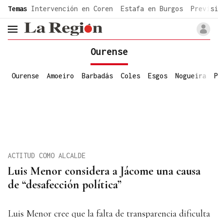
common.go-to-content
Temas
Intervención en Coren
Estafa en Burgos
Previsi
header.menu.open
Ourense
Ourense
Amoeiro
Barbadás
Coles
Esgos
Nogueira
P
ACTITUD COMO ALCALDE
Luis Menor considera a Jácome una causa
de “desafección política”
Luis Menor cree que la falta de transparencia dificulta