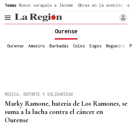
common.go-to-content
Temas
Nuevo varapalo a Jácome
Obras en la avenida de 
header.menu.open
Ourense
Ourense
Amoeiro
Barbadás
Coles
Esgos
Nogueira
P
MÚSICA, DEPORTE Y SOLIDARIDAD
Marky Ramone, batería de Los Ramones, se
suma a la lucha contra el cáncer en
Ourense