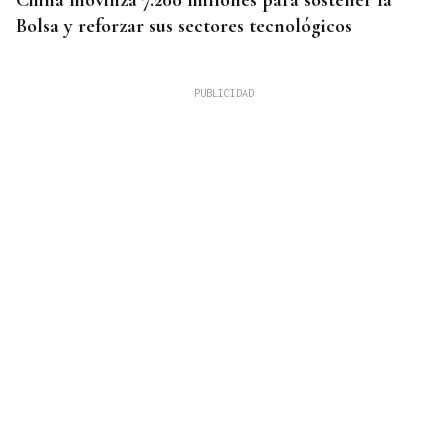
China moviliza 7.200 millones para sostener la
Bolsa y reforzar sus sectores tecnológicos
PREVISIÓN DEL TIEMPO
Ourense afronta un fin de semana de calor y
riesgo de lluvia