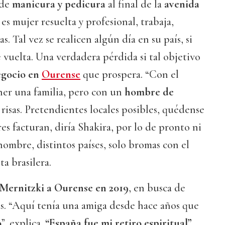
 de
manicura y pedicura
al final de la
avenida
 es mujer resuelta y profesional, trabaja,
s. Tal vez se realicen algún día en su país, si
 vuelta. Una verdadera pérdida si tal objetivo
egocio en
Ourense
que prospera. “Con el
ner una familia, pero con un
hombre de
 risas. Pretendientes locales posibles, quédense
es facturan, diría Shakira, por lo de pronto ni
ombre, distintos países, solo bromas con el
a brasilera.
 Mernitzki a Ourense en 2019
, en busca de
s. “Aquí tenía una amiga desde hace años que
o
”, explica.
“España fue mi retiro espiritual”
,