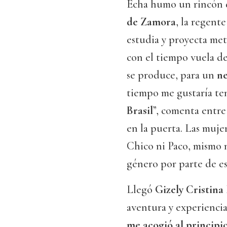
Echa humo un rincón
de Zamora
, la regente
estudia y proyecta meta
con el tiempo vuela de
se produce, para un
n
tiempo me gustaría te
Brasil
”, comenta entre
en la puerta. Las mujer
Chico ni Paco, mismo n
género por parte de est
Llegó
Gizely Cristina
aventura y experiencia
me acogió al principi