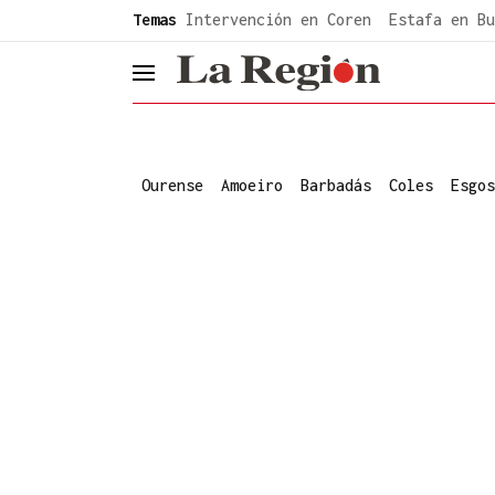
common.go-to-content
Temas
Intervención en Coren
Estafa en Bu
header.menu.open
Ourense
Amoeiro
Barbadás
Coles
Esgos