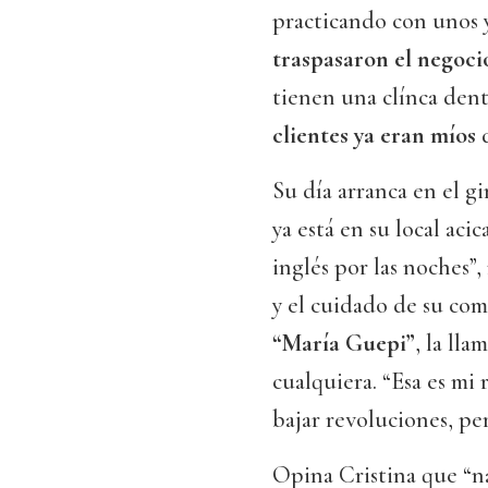
practicando con unos y 
traspasaron el negoci
tienen una clínca dent
clientes ya eran míos
d
Su día arranca en el gim
ya está en su local aci
inglés por las noches”,
y el cuidado de su com
“María Guepi”
, la ll
cualquiera. “Esa es mi 
bajar revoluciones, per
Opina Cristina que “n