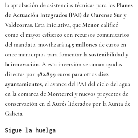
la aprobación de asistencias técnicas para los
Planes
de Actuación Integrados (PAI) de Ourense Sur y
Valdeorras
. Esta iniciativa, que
Menor
calificó
como el mayor esfuerzo con recursos comunitarios
del mandato, movilizará
14,5 millones
de euros en
once municipios para fomentar la
sostenibilidad y
la innovación
. A esta inversión se suman ayudas
directas por
482.899
euros para otros
diez
ayuntamientos
, el avance del PAI del ciclo del agua
en la comarca de
Monterrei
y nuevos proyectos de
conservación en el
Xurés
liderados por la Xunta de
Galicia.
Sigue la huelga