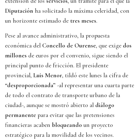
extensión de los
servicios
, un trámite para el que la
Diputación
ha solicitado la máxima celeridad, con
un horizonte estimado de
tres meses
.
Pese al avance administrativo, la propuesta
económica del
Concello de Ourense
, que exige
dos
millones
de euros por el convenio, sigue siendo el
principal punto de fricción. El presidente
provincial,
Luis Menor
, tildó este lunes la cifra de
“desproporcionada”
-al representar una cuarta parte
de todo el contrato de transporte urbano de la
ciudad-, aunque se mostró abierto al
diálogo
permanente
para evitar que las pretensiones
financieras acaben
bloqueando
un proyecto
estratégico para la movilidad de los vecinos.