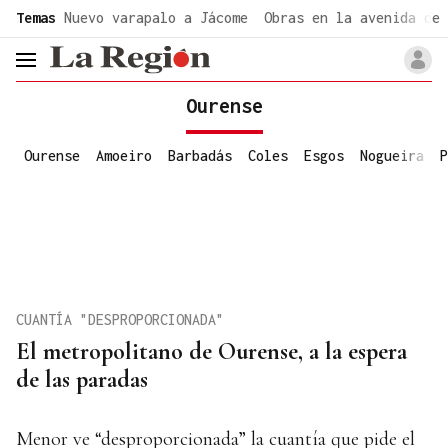
common.go-to-content
Temas
Nuevo varapalo a Jácome
Obras en la avenida de 
header.menu.open
Ourense
Ourense
Amoeiro
Barbadás
Coles
Esgos
Nogueira
P
CUANTÍA "DESPROPORCIONADA"
El metropolitano de Ourense, a la espera
de las paradas
Menor ve “desproporcionada” la cuantía que pide el