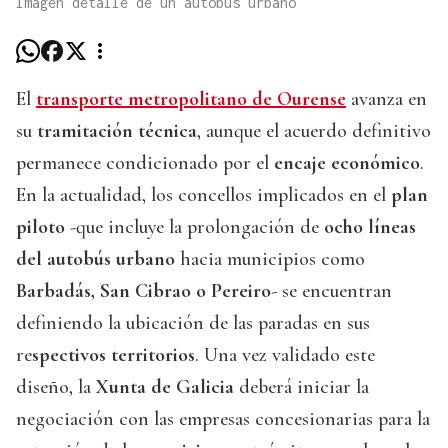
Imagen detalle de un autobús urbano
El
transporte metropolitano de Ourense
avanza en
su
tramitación técnica
, aunque el acuerdo definitivo
permanece condicionado por el
encaje económico
.
En la actualidad, los concellos implicados en el
plan
piloto
-que incluye la prolongación de
ocho líneas
del autobús urbano
hacia municipios como
Barbadás, San Cibrao o Pereiro
- se encuentran
definiendo la ubicación de las paradas en sus
re
spectivos territorios
. Una vez validado este
diseño, la
Xunta de Galicia
deberá iniciar la
negociación con las empresas concesionarias para la