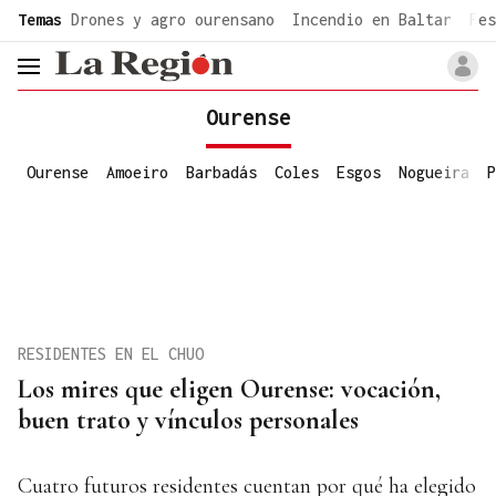
common.go-to-content
Temas
Drones y agro ourensano
Incendio en Baltar
Fes
header.menu.open
Ourense
Ourense
Amoeiro
Barbadás
Coles
Esgos
Nogueira
P
RESIDENTES EN EL CHUO
Los mires que eligen Ourense: vocación,
buen trato y vínculos personales
Cuatro futuros residentes cuentan por qué ha elegido