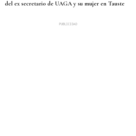
del ex secretario de UAGA y su mujer en Tauste
PCR NEGATIVA
El turista franco-argentino aislado en Galicia por
Hantavirus recibe el alta