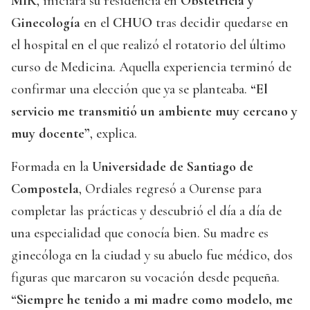
MIR
, iniciará su residencia en
Obstetricia y
Ginecología
en el
CHUO
tras decidir quedarse en
el hospital en el que realizó el rotatorio del último
curso de Medicina. Aquella experiencia terminó de
confirmar una elección que ya se planteaba.
“El
servicio me transmitió un ambiente muy cercano y
muy docente”
, explica.
Formada en la
Universidade de Santiago de
Compostela
, Ordiales regresó a Ourense para
completar las prácticas y descubrió el día a día de
una especialidad que conocía bien. Su madre es
ginecóloga en la ciudad y su abuelo fue médico, dos
figuras que marcaron su vocación desde pequeña.
“Siempre he tenido a mi madre como modelo, me