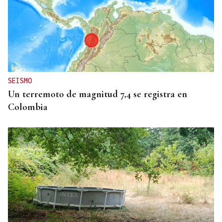
ENTREVISTA
David Blanco, CEO en Beniu: “El dron no toca el
terreno el terreno, no se atasca y no deja rodadas”
SEISMO
Un terremoto de magnitud 7,4 se registra en
Colombia