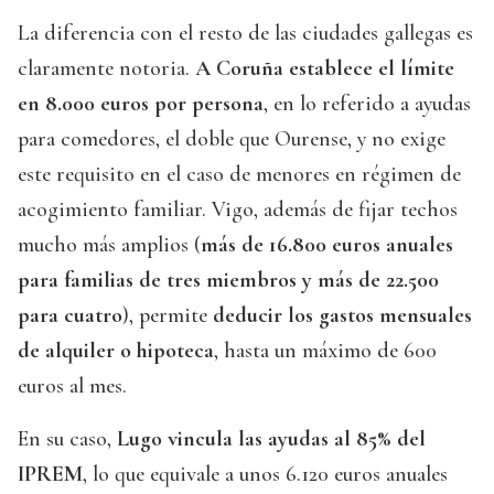
La diferencia con el resto de las ciudades gallegas es
claramente notoria.
A Coruña establece el límite
en 8.000 euros por persona
, en lo referido a ayudas
para comedores, el doble que Ourense, y no exige
este requisito en el caso de menores en régimen de
acogimiento familiar. Vigo, además de fijar techos
mucho más amplios (
más de 16.800 euros anuales
para familias de tres miembros y más de 22.500
para cuatro
), permite
deducir los gastos mensuales
de alquiler o hipoteca
, hasta un máximo de 600
euros al mes.
En su caso,
Lugo vincula las ayudas al 85% del
IPREM
, lo que equivale a unos 6.120 euros anuales