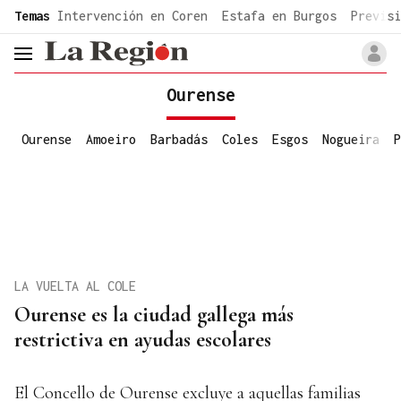
common.go-to-content
Temas
Intervención en Coren
Estafa en Burgos
Previsi
header.menu.open
Ourense
Ourense
Amoeiro
Barbadás
Coles
Esgos
Nogueira
P
LA VUELTA AL COLE
Ourense es la ciudad gallega más
restrictiva en ayudas escolares
El Concello de Ourense excluye a aquellas familias