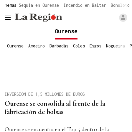
common.go-to-content
Temas
Sequía en Ourense
Incendio en Baltar
Bonoloto 
header.menu.open
Ourense
Ourense
Amoeiro
Barbadás
Coles
Esgos
Nogueira
P
INVERSIÓN DE 1,5 MILLONES DE EUROS
Ourense se consolida al frente de la
fabricación de bolsas
Ourense se encuentra en el Top 5 dentro de la