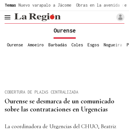
common.go-to-content
Temas
Nuevo varapalo a Jácome
Obras en la avenida de 
header.menu.open
Ourense
Ourense
Amoeiro
Barbadás
Coles
Esgos
Nogueira
P
COBERTURA DE PLAZAS CENTRALIZADA
Ourense se desmarca de un comunicado
sobre las contrataciones en Urgencias
La coordinadora de Urgencias del CHUO, Beatriz