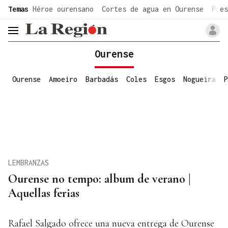
common.go-to-content
Temas
Héroe ourensano
Cortes de agua en Ourense
Pres
header.menu.open
Ourense
Ourense
Amoeiro
Barbadás
Coles
Esgos
Nogueira
P
LEMBRANZAS
Ourense no tempo: album de verano |
Aquellas ferias
Rafael Salgado ofrece una nueva entrega de Ourense